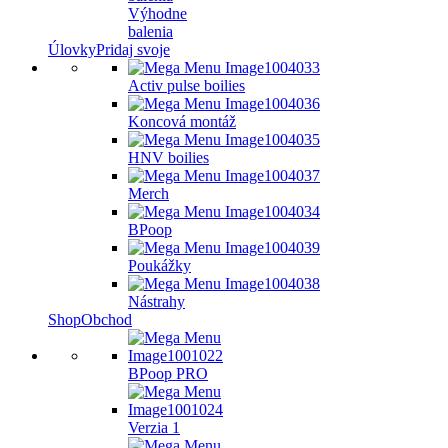
Výhodne
balenia
Úlovky
Pridaj svoje
Activ pulse boilies
Koncová montáž
HNV boilies
Merch
BPoop
Poukážky
Nástrahy
Shop
Obchod
BPoop PRO
Verzia 1