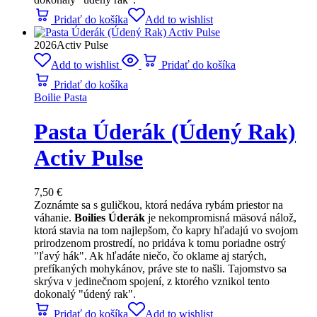
Pridať do košíka
Add to wishlist
2026
Activ Pulse
Add to wishlist
Pridať do košíka
Pridať do košíka
Boilie Pasta
Pasta Úderák (Údený Rak)
Activ Pulse
7,50
€
Zoznámte sa s guličkou, ktorá nedáva rybám priestor na
váhanie.
Boilies Úderák
je nekompromisná mäsová nálož,
ktorá stavia na tom najlepšom, čo kapry hľadajú vo svojom
prirodzenom prostredí, no pridáva k tomu poriadne ostrý
"ľavý hák". Ak hľadáte niečo, čo oklame aj starých,
prefíkaných mohykánov, práve ste to našli. Tajomstvo sa
skrýva v jedinečnom spojení, z ktorého vznikol tento
dokonalý "údený rak".
Pridať do košíka
Add to wishlist