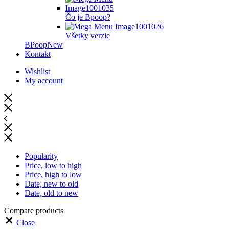
Čo je Bpoop?
Všetky verzie
BPoop
New
Kontakt
Wishlist
My account
Popularity
Price, low to high
Price, high to low
Date, new to old
Date, old to new
Compare products
Close