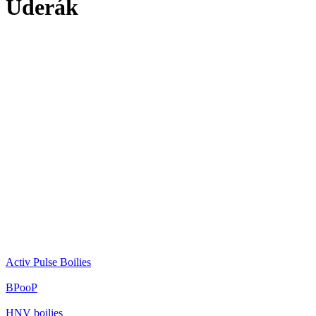
Úderák
Activ Pulse Boilies
BPooP
HNV boilies