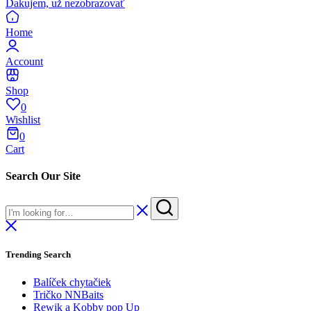
Ďakujem, už nezobrazovať
Home
Account
Shop
0
Wishlist
0
Cart
Search Our Site
Trending Search
Balíček chytačiek
Tričko NNBaits
Rewik a Kobby pop Up