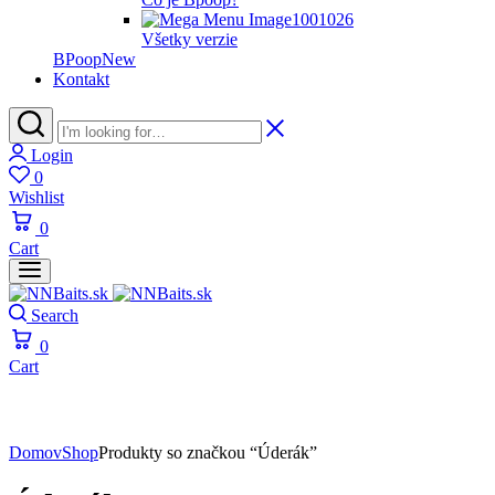
Všetky verzie
BPoop
New
Kontakt
Login
0
Wishlist
0
Cart
Search
0
Cart
Domov
Shop
Produkty so značkou “Úderák”