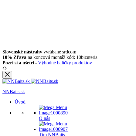
Slovenské nástrahy
vyrábané srdcom
10% Zľava
na koncovú montáž kód: 10bizuteria
Pozri si a ušetri
-
Výhodné balíčky produktov
NNBaits.sk
Úvod
O nás
Tím NNBaits