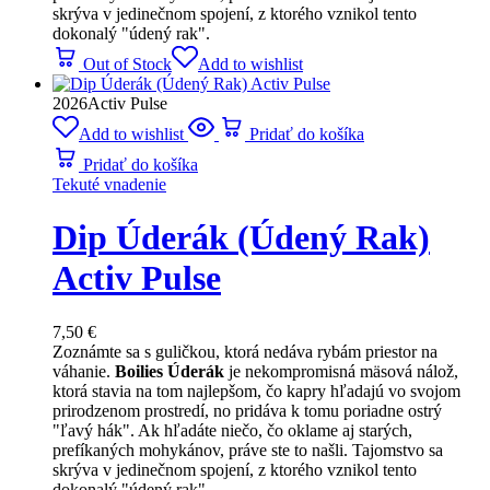
skrýva v jedinečnom spojení, z ktorého vznikol tento
dokonalý "údený rak".
Out of Stock
Add to wishlist
2026
Activ Pulse
Add to wishlist
Pridať do košíka
Pridať do košíka
Tekuté vnadenie
Dip Úderák (Údený Rak)
Activ Pulse
7,50
€
Zoznámte sa s guličkou, ktorá nedáva rybám priestor na
váhanie.
Boilies Úderák
je nekompromisná mäsová nálož,
ktorá stavia na tom najlepšom, čo kapry hľadajú vo svojom
prirodzenom prostredí, no pridáva k tomu poriadne ostrý
"ľavý hák". Ak hľadáte niečo, čo oklame aj starých,
prefíkaných mohykánov, práve ste to našli. Tajomstvo sa
skrýva v jedinečnom spojení, z ktorého vznikol tento
dokonalý "údený rak".