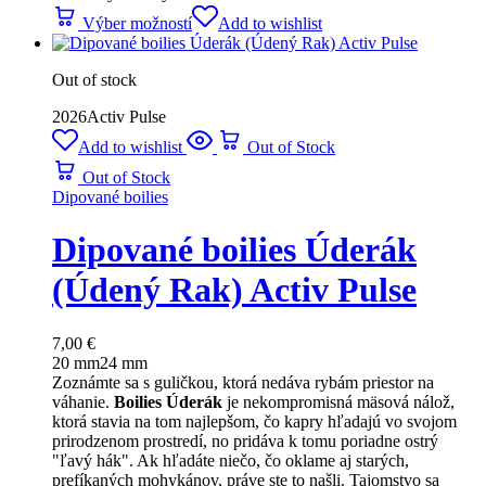
Výber možností
Add to wishlist
Out of stock
2026
Activ Pulse
Add to wishlist
Out of Stock
Out of Stock
Dipované boilies
Dipované boilies Úderák
(Údený Rak) Activ Pulse
7,00
€
20 mm
24 mm
Zoznámte sa s guličkou, ktorá nedáva rybám priestor na
váhanie.
Boilies Úderák
je nekompromisná mäsová nálož,
ktorá stavia na tom najlepšom, čo kapry hľadajú vo svojom
prirodzenom prostredí, no pridáva k tomu poriadne ostrý
"ľavý hák". Ak hľadáte niečo, čo oklame aj starých,
prefíkaných mohykánov, práve ste to našli. Tajomstvo sa