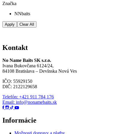
Značka
NNbaits
Apply
Clear All
Kontakt
No Name Baits SK s.r.o.
Ivana Bukovčana 6124/24,
84108 Bratislava – Devínska Nová Ves
IČO: 55929150
DIČ: 2122129658
Telefón: +421 911 784 176
Email: info@nonamebaits.sk
Informácie
Možnosti dopravy a platby