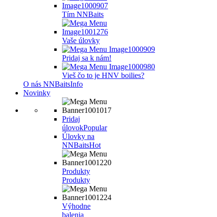
Tím NNBaits
Vaše úlovky
Pridaj sa k nám!
Vieš čo to je HNV boilies?
O nás NNBaits
Info
Novinky
Pridaj
úlovok
Popular
Úlovky na
NNBaits
Hot
Produkty
Produkty
Výhodne
balenia