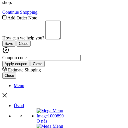
shop.
Continue Shopping
Add Order Note
How can we help you?
Save
Close
Coupon code
Apply coupon
Close
Estimate Shipping
Close
Menu
Úvod
O nás