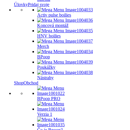
Úlovky
Pridaj svoje
Activ pulse boilies
Koncová montáž
HNV boilies
Merch
BPoop
Poukážky
Nástrahy
Shop
Obchod
BPoop PRO
Verzia 1
Čo je Bpoop?