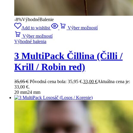
-8%
Výhodné
Balenie
Add to wishlist
Výber možností
Výber možností
Výhodné balenia
3 MultiPack Čillina (Čilli /
Krill / Robin red)
35,95
€
Pôvodná cena bola: 35,95 €.
33,00
€
Aktuálna cena je:
33,00 €.
20 mm
24 mm