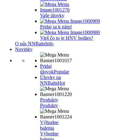
Vaše úlovky
Pridaj sa k nám!
Vieš čo to je HNV boilies?
O nás NNBaits
Info
Novinky
Pridaj
úlovok
Popular
Úlovky na
NNBaits
Hot
Produkty
Produkty
Výhodne
balenia
Výhodne
balenia