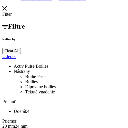
Filter
Filtre
Refine by
Clear All
Úderák
Activ Pulse Boilies
Nástrahy
Boilie Pasta
Boilies
Dipované boilies
Tekuté vnadenie
Príchuť
Úderák
4
Priemer
20 mm
24 mm