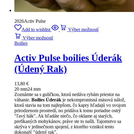
2026
Activ Pulse
Add to wishlist
Výber možností
Výber možností
Boilies
Activ Pulse boilies Úderák
(Údený Rak)
13,80
€
20 mm
24 mm
Zoznámte sa s guličkou, ktorá nedáva rybám priestor na
váhanie.
Boilies Úderák
je nekompromisná mäsová nálož,
ktorá stavia na tom najlepšom, čo kapry hľadajú vo svojom
prirodzenom prostredí, no pridáva k tomu poriadne ostrý
"ľavý hák". Ak hľadáte niečo, čo oklame aj starých,
prefíkaných mohykánov, práve ste to našli. Tajomstvo sa
skrýva v jedinečnom spojení, z ktorého vznikol tento
dokonalý "údený rak".