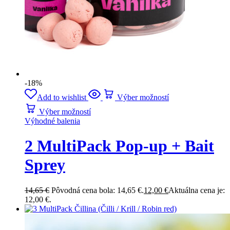
-18%
Add to wishlist
Výber možností
Výber možností
Výhodné balenia
2 MultiPack Pop-up + Bait
Sprey
14,65
€
Pôvodná cena bola: 14,65 €.
12,00
€
Aktuálna cena je:
12,00 €.