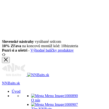
Slovenské nástrahy
vyrábané srdcom
10% Zľava
na koncovú montáž kód: 10bizuteria
Pozri si a ušetri
-
Výhodné balíčky produktov
NNBaits.sk
Úvod
O nás
Tím NNBaits