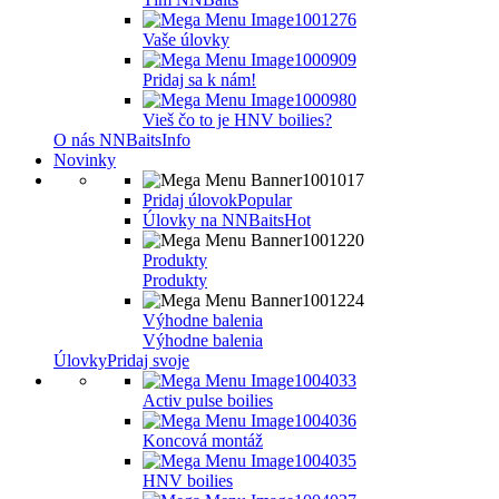
Vaše úlovky
Pridaj sa k nám!
Vieš čo to je HNV boilies?
O nás NNBaits
Info
Novinky
Pridaj úlovok
Popular
Úlovky na NNBaits
Hot
Produkty
Produkty
Výhodne balenia
Výhodne balenia
Úlovky
Pridaj svoje
Activ pulse boilies
Koncová montáž
HNV boilies