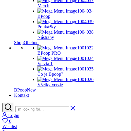
Merch
BPoop
Poukážky
Nástrahy
Shop
Obchod
BPoop PRO
Verzia 1
Čo je Bpoop?
Všetky verzie
BPoop
New
Kontakt
Login
0
Wishlist