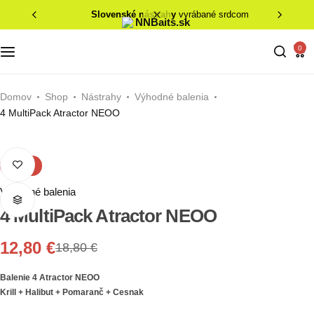
Activ pulse boilies
slovenské nástrahy
vyrábané srdcom
Tím NNBaits
Verzia 1
Koncová montáž
Pridaj úlovok
POPULAR
Čo je Bpoop?
Vaše úlovky
0
HNV boilies
Všetky verzie
Úlovky na NNBaits
Pridaj sa k nám!
HOT
Merch
Domov
Shop
Nástrahy
Výhodné balenia
Produkty
Vieš čo to je HNV boilies?
4 MultiPack Atractor NEOO
Výhodne balenia
BPoop
Poukážky
-32%
Nástrahy
Výhodné balenia
4 MultiPack Atractor NEOO
12,80
€
18,80
€
Balenie 4 Atractor NEOO
Krill + Halibut + Pomaranč + Cesnak