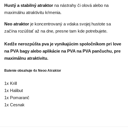
Hustý a stabilný atraktor
na nástrahy či olová alebo na
maximálnu atraktivitu kŕmenia.
Neo atraktor
je koncentrovaný a vdaka svojej hustote sa
začína rozúštať až na dne, presne tam kde potrebujete.
Kedže nerozpúšta pva je vynikajúcim spoločníkom pri love
na PVA bagy alebo aplikácie na PVA na PVA pančuchu, pre
maximálnu atraktivitu.
Balenie obsahuje 4x Neoo Atraktor
1x Krill
1x Halibut
1x Pomaranč
1x Cesnak