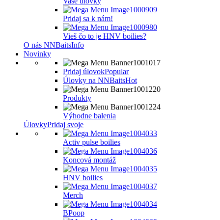
Vaše úlovky
Pridaj sa k nám!
Vieš čo to je HNV boilies?
O nás NNBaits
Info
Novinky
Pridaj úlovok
Popular
Úlovky na NNBaits
Hot
Produkty
Výhodne balenia
Úlovky
Pridaj svoje
Activ pulse boilies
Koncová montáž
HNV boilies
Merch
BPoop