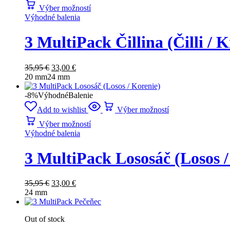
Výber možností
Výhodné balenia
3 MultiPack Čillina (Čilli / K
35,95
€
33,00
€
20 mm
24 mm
-8%
Výhodné
Balenie
Add to wishlist
Výber možností
Výber možností
Výhodné balenia
3 MultiPack Lososáč (Losos /
35,95
€
33,00
€
24 mm
Out of stock