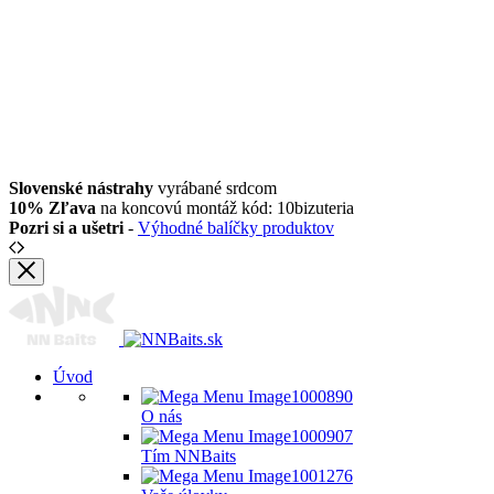
Slovenské nástrahy
vyrábané srdcom
10% Zľava
na koncovú montáž kód: 10bizuteria
Pozri si a ušetri
-
Výhodné balíčky produktov
Úvod
O nás
Tím NNBaits