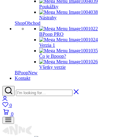
Poukážky
Nástrahy
Shop
Obchod
BPoop PRO
Verzia 1
Čo je Bpoop?
Všetky verzie
BPoop
New
Kontakt
0
0