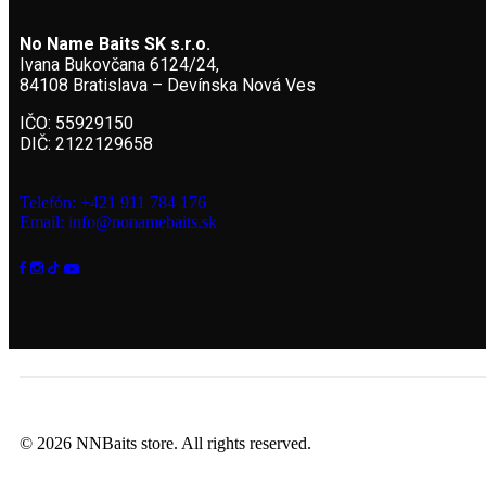
No Name Baits SK s.r.o.
Ivana Bukovčana 6124/24,
84108 Bratislava – Devínska Nová Ves
IČO: 55929150
DIČ: 2122129658
Telefón: +421 911 784 176
Email: info@nonamebaits.sk
© 2026 NNBaits store. All rights reserved.