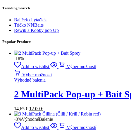
Trending Search
Balíček chytačiek
Tričko NNBaits
Rewik a Kobby pop Up
Popular Products
-18%
Add to wishlist
Výber možností
Výber možností
Výhodné balenia
2 MultiPack Pop-up + Bait S
14,65
€
12,00
€
-8%
Výhodné
Balenie
Add to wishlist
Výber možností