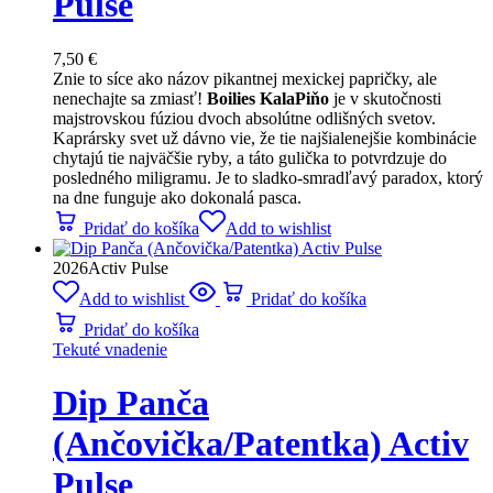
Pulse
7,50
€
Znie to síce ako názov pikantnej mexickej papričky, ale
nenechajte sa zmiasť!
Boilies KalaPiňo
je v skutočnosti
majstrovskou fúziou dvoch absolútne odlišných svetov.
Kaprársky svet už dávno vie, že tie najšialenejšie kombinácie
chytajú tie najväčšie ryby, a táto gulička to potvrdzuje do
posledného miligramu. Je to sladko-smradľavý paradox, ktorý
na dne funguje ako dokonalá pasca.
Pridať do košíka
Add to wishlist
2026
Activ Pulse
Add to wishlist
Pridať do košíka
Pridať do košíka
Tekuté vnadenie
Dip Panča
(Ančovička/Patentka) Activ
Pulse