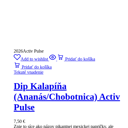
2026
Activ Pulse
Add to wishlist
Pridať do košíka
Pridať do košíka
Tekuté vnadenie
Dip Kalapíňa
(Ananás/Chobotnica) Activ
Pulse
7,50
€
Znie to síce ako názov pikantnej mexickej papričky, ale