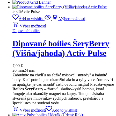
2026
Activ Pulse
Add to wishlist
Výber možností
Výber možností
Dipované boilies
Dipované boilies ŠeryBerry
(Višňa/jahoda) Activ Pulse
7,00
€
20 mm
24 mm
Zabudnite na chvíľu na ťažké mäsové "smrady" a bahnité
hody. Keď potrebujete okamžitú akciu a ryby vo vašom revíri
sú apatické, je čas nasadiť čistú ovocnú mágiu! Predstavujeme
Boilies ŠeryBerry
– žiarivú, sladko-kyslú bombu, ktorá
funguje ako okamžitý magnet na kapry. Toto je nástraha
stvorená pre milovníkov rýchlych záberov, pretekárov a
špecialistov na studenú vodu.
Výber možností
Add to wishlist