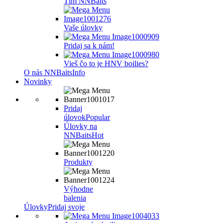
Tím NNBaits
Vaše úlovky
Pridaj sa k nám!
Vieš čo to je HNV boilies?
O nás NNBaits
Info
Novinky
Pridaj
úlovok
Popular
Úlovky na
NNBaits
Hot
Produkty
Výhodne
balenia
Úlovky
Pridaj svoje