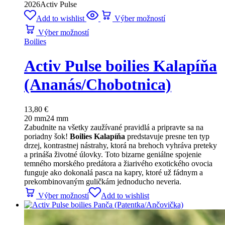
2026
Activ Pulse
Add to wishlist
Výber možností
Výber možností
Boilies
Activ Pulse boilies Kalapíňa
(Ananás/Chobotnica)
13,80
€
20 mm
24 mm
Zabudnite na všetky zaužívané pravidlá a pripravte sa na
poriadny šok!
Boilies Kalapíňa
predstavuje presne ten typ
drzej, kontrastnej nástrahy, ktorá na brehoch vyhráva preteky
a prináša životné úlovky. Toto bizarne geniálne spojenie
temného morského predátora a žiarivého exotického ovocia
funguje ako dokonalá pasca na kapry, ktoré už fádnym a
prekombinovaným guličkám jednoducho neveria.
Výber možností
Add to wishlist