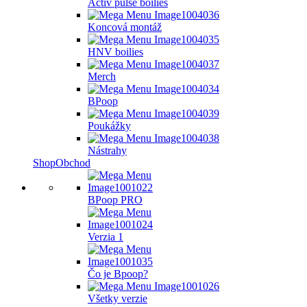
Activ pulse boilies
Koncová montáž
HNV boilies
Merch
BPoop
Poukážky
Nástrahy
Shop
Obchod
BPoop PRO
Verzia 1
Čo je Bpoop?
Všetky verzie