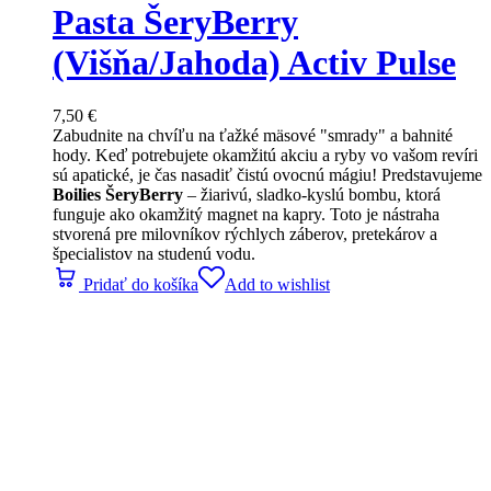
Pasta ŠeryBerry
(Višňa/Jahoda) Activ Pulse
7,50
€
Zabudnite na chvíľu na ťažké mäsové "smrady" a bahnité
hody. Keď potrebujete okamžitú akciu a ryby vo vašom revíri
sú apatické, je čas nasadiť čistú ovocnú mágiu! Predstavujeme
Boilies ŠeryBerry
– žiarivú, sladko-kyslú bombu, ktorá
funguje ako okamžitý magnet na kapry. Toto je nástraha
stvorená pre milovníkov rýchlych záberov, pretekárov a
špecialistov na studenú vodu.
Pridať do košíka
Add to wishlist