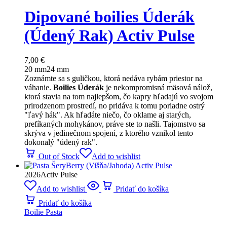
Dipované boilies Úderák
(Údený Rak) Activ Pulse
7,00
€
20 mm
24 mm
Zoznámte sa s guličkou, ktorá nedáva rybám priestor na
váhanie.
Boilies Úderák
je nekompromisná mäsová nálož,
ktorá stavia na tom najlepšom, čo kapry hľadajú vo svojom
prirodzenom prostredí, no pridáva k tomu poriadne ostrý
"ľavý hák". Ak hľadáte niečo, čo oklame aj starých,
prefíkaných mohykánov, práve ste to našli. Tajomstvo sa
skrýva v jedinečnom spojení, z ktorého vznikol tento
dokonalý "údený rak".
Out of Stock
Add to wishlist
2026
Activ Pulse
Add to wishlist
Pridať do košíka
Pridať do košíka
Boilie Pasta