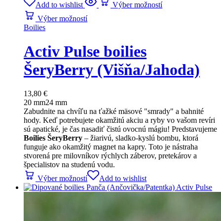
Add to wishlist
Výber možností
Výber možností
Boilies
Activ Pulse boilies
ŠeryBerry (Višňa/Jahoda)
13,80
€
20 mm
24 mm
Zabudnite na chvíľu na ťažké mäsové "smrady" a bahnité
hody. Keď potrebujete okamžitú akciu a ryby vo vašom revíri
sú apatické, je čas nasadiť čistú ovocnú mágiu! Predstavujeme
Boilies ŠeryBerry
– žiarivú, sladko-kyslú bombu, ktorá
funguje ako okamžitý magnet na kapry. Toto je nástraha
stvorená pre milovníkov rýchlych záberov, pretekárov a
špecialistov na studenú vodu.
Výber možností
Add to wishlist