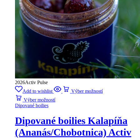
2026
Activ Pulse
Add to wishlist
Výber možností
Výber možností
Dipované boilies
Dipované boilies Kalapíňa
(Ananás/Chobotnica) Activ