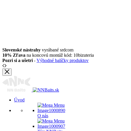
Slovenské nástrahy
vyrábané srdcom
10% Zľava
na koncovú montáž kód: 10bizuteria
Pozri si a ušetri
-
Výhodné balíčky produktov
Úvod
O nás