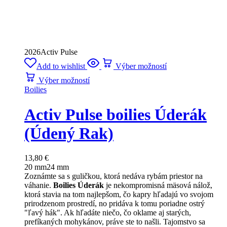
2026
Activ Pulse
Add to wishlist
Výber možností
Výber možností
Boilies
Activ Pulse boilies Úderák
(Údený Rak)
13,80
€
20 mm
24 mm
Zoznámte sa s guličkou, ktorá nedáva rybám priestor na
váhanie.
Boilies Úderák
je nekompromisná mäsová nálož,
ktorá stavia na tom najlepšom, čo kapry hľadajú vo svojom
prirodzenom prostredí, no pridáva k tomu poriadne ostrý
"ľavý hák". Ak hľadáte niečo, čo oklame aj starých,
prefíkaných mohykánov, práve ste to našli. Tajomstvo sa