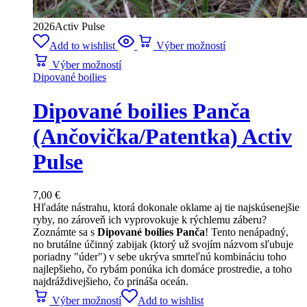
2026
Activ Pulse
Add to wishlist
Výber možností
Výber možností
Dipované boilies
Dipované boilies Panča
(Ančovička/Patentka) Activ
Pulse
7,00
€
Hľadáte nástrahu, ktorá dokonale oklame aj tie najskúsenejšie
ryby, no zároveň ich vyprovokuje k rýchlemu záberu?
Zoznámte sa s
Dipované boilies Panča
! Tento nenápadný,
no brutálne účinný zabijak (ktorý už svojím názvom sľubuje
poriadny "úder") v sebe ukrýva smrteľnú kombináciu toho
najlepšieho, čo rybám ponúka ich domáce prostredie, a toho
najdráždivejšieho, čo prináša oceán.
Výber možností
Add to wishlist