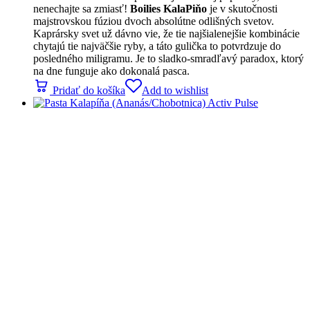
nenechajte sa zmiasť!
Boilies KalaPiňo
je v skutočnosti
majstrovskou fúziou dvoch absolútne odlišných svetov.
Kaprársky svet už dávno vie, že tie najšialenejšie kombinácie
chytajú tie najväčšie ryby, a táto gulička to potvrdzuje do
posledného miligramu. Je to sladko-smradľavý paradox, ktorý
na dne funguje ako dokonalá pasca.
Pridať do košíka
Add to wishlist