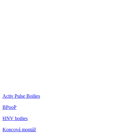
Activ Pulse Boilies
BPooP
HNV boilies
Koncová montáž