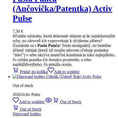
(Ančovička/Patentka) Activ
Pulse
7,50
€
Hľadáte nástrahu, ktorá dokonale oklame aj tie najskúsenejšie
ryby, no zároveň ich vyprovokuje k rýchlemu záberu?
Zoznámte sa s
Pasta Panča
! Tento nenápadný, no brutálne
účinný zabijak (ktorý už svojím názvom sľubuje poriadny
"úder") v sebe ukrýva smrteľnú kombináciu toho najlepšieho,
čo rybám ponúka ich domáce prostredie, a toho
najdráždivejšieho, čo prináša oceán.
Pridať do košíka
Add to wishlist
Out of stock
2026
Activ Pulse
Add to wishlist
Out of Stock
Out of Stock
Dipované boilies