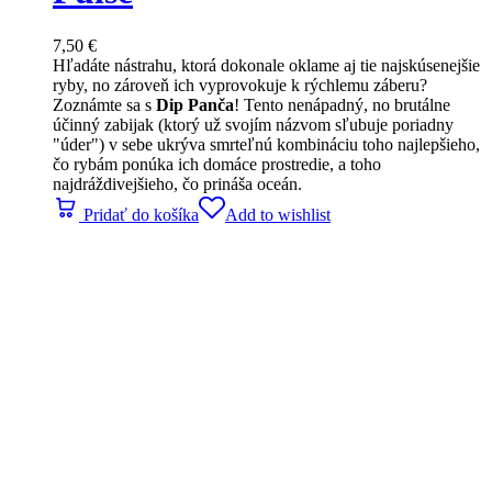
7,50
€
Hľadáte nástrahu, ktorá dokonale oklame aj tie najskúsenejšie
ryby, no zároveň ich vyprovokuje k rýchlemu záberu?
Zoznámte sa s
Dip Panča
! Tento nenápadný, no brutálne
účinný zabijak (ktorý už svojím názvom sľubuje poriadny
"úder") v sebe ukrýva smrteľnú kombináciu toho najlepšieho,
čo rybám ponúka ich domáce prostredie, a toho
najdráždivejšieho, čo prináša oceán.
Pridať do košíka
Add to wishlist