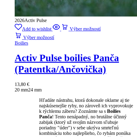
2026
Activ Pulse
Add to wishlist
Výber možností
Výber možností
Boilies
Activ Pulse boilies Panča
(Patentka/Ančovička)
13,80
€
20 mm
24 mm
Hľadáte nástrahu, ktorá dokonale oklame aj tie
najskúsenejšie ryby, no zároveň ich vyprovokuje
k rýchlemu záberu? Zoznámte sa s
Boilies
Panča
! Tento nenápadný, no brutálne účinný
zabijak (ktorý už svojím názvom sľubuje
poriadny "úder") v sebe ukrýva smrteľnú
kombináciu toho najlepšieho, čo rybám ponúka