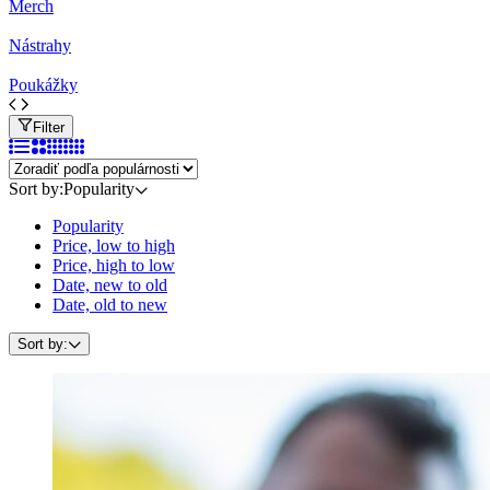
Merch
Nástrahy
Poukážky
Filter
Sort by:
Popularity
Popularity
Price, low to high
Price, high to low
Date, new to old
Date, old to new
Sort by: