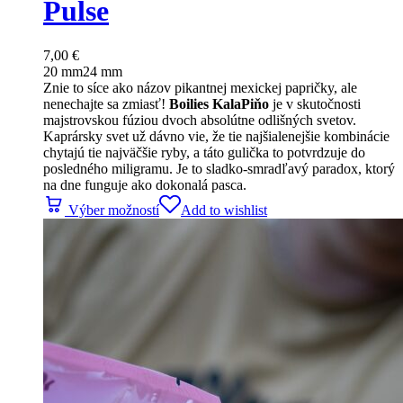
Pulse
7,00
€
20 mm
24 mm
Znie to síce ako názov pikantnej mexickej papričky, ale
nenechajte sa zmiasť!
Boilies KalaPiňo
je v skutočnosti
majstrovskou fúziou dvoch absolútne odlišných svetov.
Kaprársky svet už dávno vie, že tie najšialenejšie kombinácie
chytajú tie najväčšie ryby, a táto gulička to potvrdzuje do
posledného miligramu. Je to sladko-smradľavý paradox, ktorý
na dne funguje ako dokonalá pasca.
Výber možností
Add to wishlist