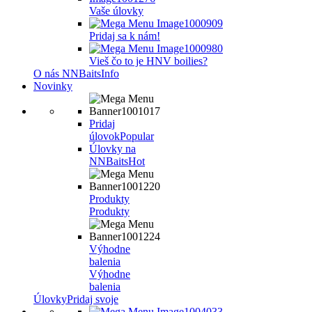
Vaše úlovky
Pridaj sa k nám!
Vieš čo to je HNV boilies?
O nás NNBaits
Info
Novinky
Pridaj
úlovok
Popular
Úlovky na
NNBaits
Hot
Produkty
Produkty
Výhodne
balenia
Výhodne
balenia
Úlovky
Pridaj svoje