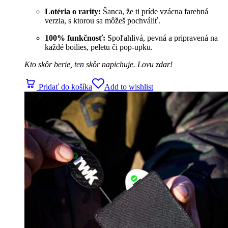
Lotéria o rarity:
Šanca, že ti príde vzácna farebná
verzia, s ktorou sa môžeš pochváliť.
100% funkčnosť:
Spoľahlivá, pevná a pripravená na
každé boilies, peletu či pop-upku.
Kto skôr berie, ten skôr napichuje. Lovu zdar!
Pridať do košíka
Add to wishlist