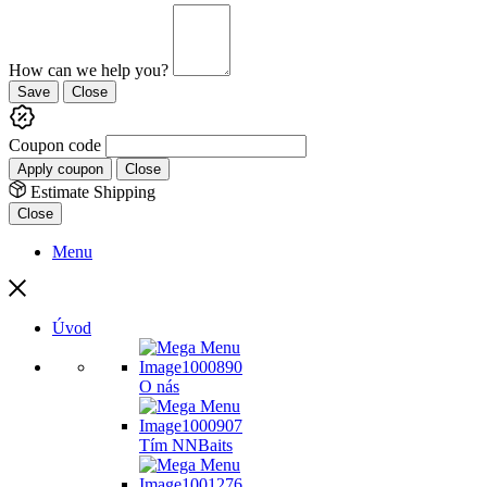
How can we help you?
Save
Close
Coupon code
Apply coupon
Close
Estimate Shipping
Close
Menu
Úvod
O nás
Tím NNBaits