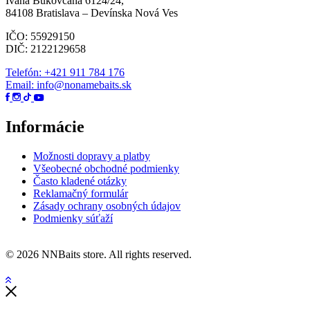
Ivana Bukovčana 6124/24,
84108 Bratislava – Devínska Nová Ves
IČO: 55929150
DIČ: 2122129658
Telefón: +421 911 784 176
Email: info@nonamebaits.sk
Informácie
Možnosti dopravy a platby
Všeobecné obchodné podmienky
Často kladené otázky
Reklamačný formulár
Zásady ochrany osobných údajov
Podmienky súťaží
© 2026 NNBaits store. All rights reserved.