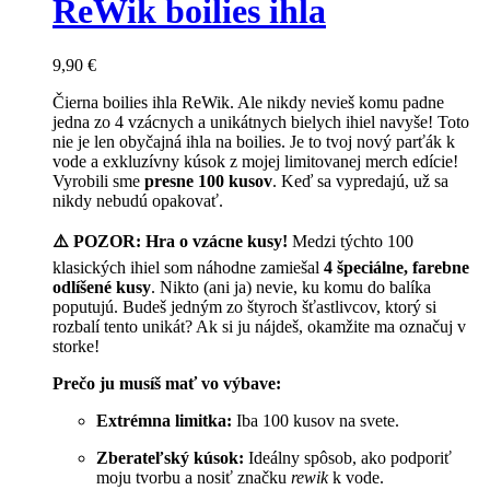
ReWik boilies ihla
9,90
€
Čierna boilies ihla ReWik. Ale nikdy nevieš komu padne
jedna zo 4 vzácnych a unikátnych bielych ihiel navyše! Toto
nie je len obyčajná ihla na boilies. Je to tvoj nový parťák k
vode a exkluzívny kúsok z mojej limitovanej merch edície!
Vyrobili sme
presne 100 kusov
. Keď sa vypredajú, už sa
nikdy nebudú opakovať.
⚠️ POZOR: Hra o vzácne kusy!
Medzi týchto 100
klasických ihiel som náhodne zamiešal
4 špeciálne, farebne
odlíšené kusy
. Nikto (ani ja) nevie, ku komu do balíka
poputujú. Budeš jedným zo štyroch šťastlivcov, ktorý si
rozbalí tento unikát? Ak si ju nájdeš, okamžite ma označuj v
storke!
Prečo ju musíš mať vo výbave:
Extrémna limitka:
Iba 100 kusov na svete.
Zberateľský kúsok:
Ideálny spôsob, ako podporiť
moju tvorbu a nosiť značku
rewik
k vode.