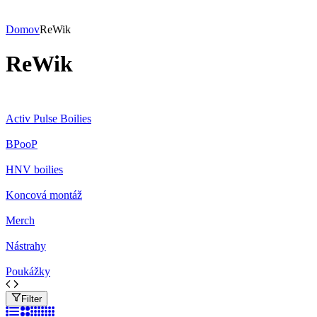
Domov
ReWik
ReWik
Activ Pulse Boilies
BPooP
HNV boilies
Koncová montáž
Merch
Nástrahy
Poukážky
Filter