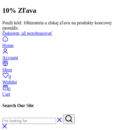
10% Zľava
Použi kód: 10bizuteria a získaj zľavu na produkty koncovej
montáže.
Ďakujem, už nezobrazovať
Home
Account
Shop
0
Wishlist
0
Cart
Search Our Site