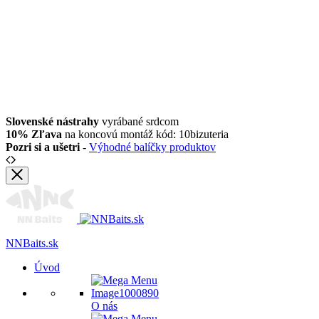
Slovenské nástrahy
vyrábané srdcom
10% Zľava
na koncovú montáž kód: 10bizuteria
Pozri si a ušetri
-
Výhodné balíčky produktov
NNBaits.sk
Úvod
O nás