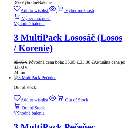
-8%
Výhodné
Balenie
Add to wishlist
Výber možností
Výber možností
Výhodné balenia
3 MultiPack Lososáč (Losos
/ Korenie)
35,95
€
Pôvodná cena bola: 35,95 €.
33,00
€
Aktuálna cena je:
33,00 €.
24 mm
Out of stock
Add to wishlist
Out of Stock
Out of Stock
Výhodné balenia
3 MultiPack Pečeňec