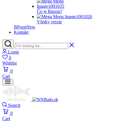
Čo je Bpoop?
Všetky verzie
BPoop
New
Kontakt
Login
0
Wishlist
0
Cart
Search
0
Cart