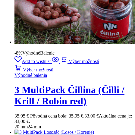
-8%
Výhodné
Balenie
Add to wishlist
Výber možností
Výber možností
Výhodné balenia
3 MultiPack Čillina (Čilli /
Krill / Robin red)
35,95
€
Pôvodná cena bola: 35,95 €.
33,00
€
Aktuálna cena je:
33,00 €.
20 mm
24 mm