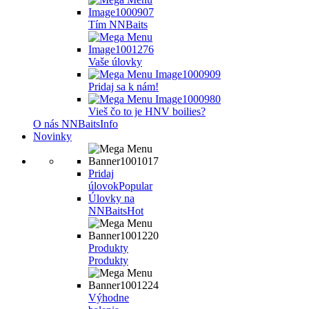
Tím NNBaits
Vaše úlovky
Pridaj sa k nám!
Vieš čo to je HNV boilies?
O nás NNBaits
Info
Novinky
Pridaj
úlovok
Popular
Úlovky na
NNBaits
Hot
Produkty
Produkty
Výhodne