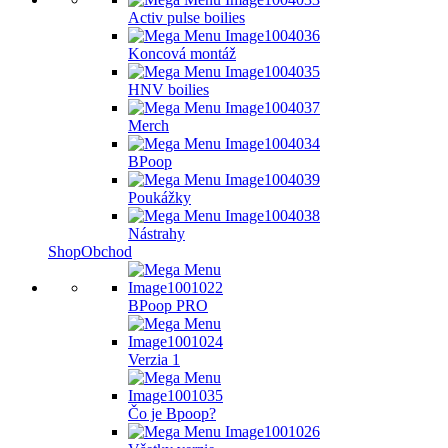
Activ pulse boilies
Koncová montáž
HNV boilies
Merch
BPoop
Poukážky
Nástrahy
Shop
Obchod
BPoop PRO
Verzia 1
Čo je Bpoop?