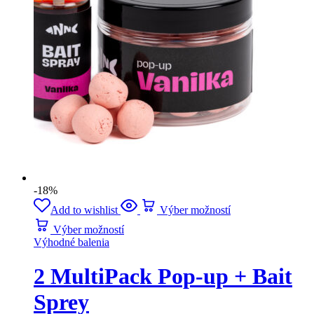
-18%
Add to wishlist
Výber možností
Výber možností
Výhodné balenia
2 MultiPack Pop-up + Bait
Sprey