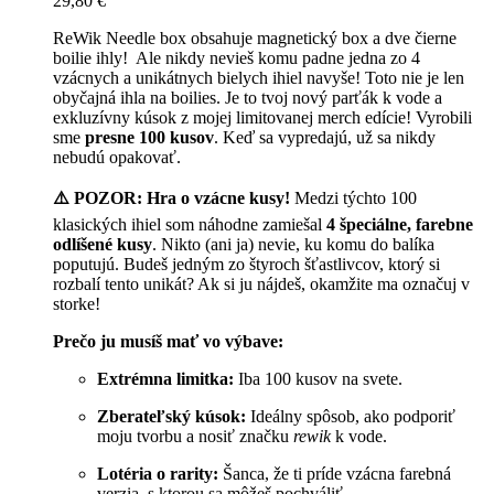
29,80
€
ReWik Needle box obsahuje magnetický box a dve čierne
boilie ihly! Ale nikdy nevieš komu padne jedna zo 4
vzácnych a unikátnych bielych ihiel navyše! Toto nie je len
obyčajná ihla na boilies. Je to tvoj nový parťák k vode a
exkluzívny kúsok z mojej limitovanej merch edície! Vyrobili
sme
presne 100 kusov
. Keď sa vypredajú, už sa nikdy
nebudú opakovať.
⚠️ POZOR: Hra o vzácne kusy!
Medzi týchto 100
klasických ihiel som náhodne zamiešal
4 špeciálne, farebne
odlíšené kusy
. Nikto (ani ja) nevie, ku komu do balíka
poputujú. Budeš jedným zo štyroch šťastlivcov, ktorý si
rozbalí tento unikát? Ak si ju nájdeš, okamžite ma označuj v
storke!
Prečo ju musíš mať vo výbave:
Extrémna limitka:
Iba 100 kusov na svete.
Zberateľský kúsok:
Ideálny spôsob, ako podporiť
moju tvorbu a nosiť značku
rewik
k vode.
Lotéria o rarity:
Šanca, že ti príde vzácna farebná
verzia, s ktorou sa môžeš pochváliť.