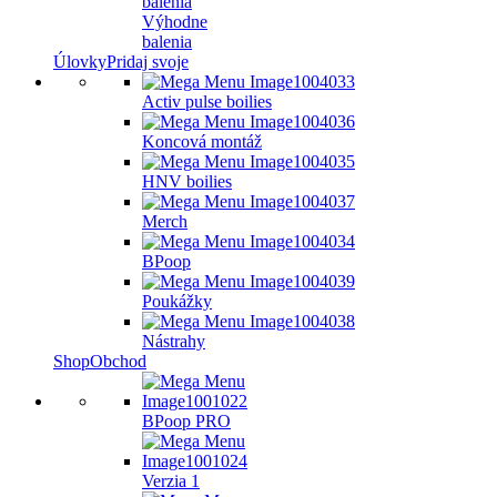
balenia
Výhodne
balenia
Úlovky
Pridaj svoje
Activ pulse boilies
Koncová montáž
HNV boilies
Merch
BPoop
Poukážky
Nástrahy
Shop
Obchod
BPoop PRO
Verzia 1