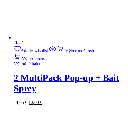
-18%
Add to wishlist
Výber možností
Výber možností
Výhodné balenia
2 MultiPack Pop-up + Bait
Sprey
14,65
€
12,00
€