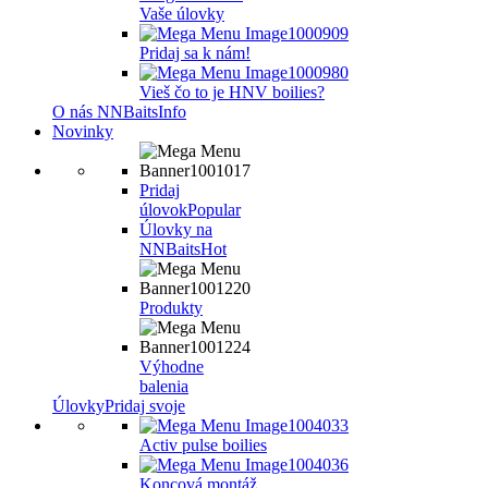
Vaše úlovky
Pridaj sa k nám!
Vieš čo to je HNV boilies?
O nás NNBaits
Info
Novinky
Pridaj
úlovok
Popular
Úlovky na
NNBaits
Hot
Produkty
Výhodne
balenia
Úlovky
Pridaj svoje
Activ pulse boilies
Koncová montáž