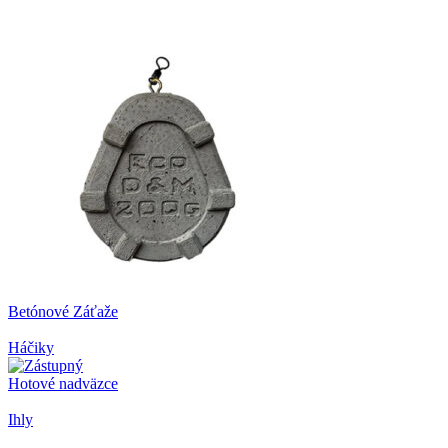
Betónové Záťaže
Háčiky
Hotové nadväzce
Ihly