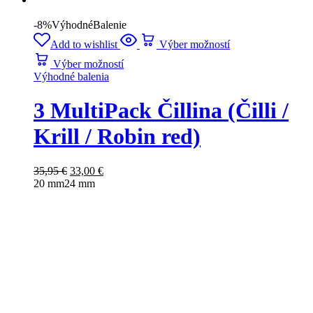
-8%
Výhodné
Balenie
Add to wishlist
Výber možností
Výber možností
Výhodné balenia
3 MultiPack Čillina (Čilli /
Krill / Robin red)
35,95
€
33,00
€
20 mm
24 mm