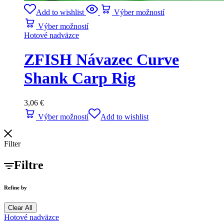
Add to wishlist
Výber možností
Výber možností
Hotové nadväzce
ZFISH Návazec Curve
Shank Carp Rig
3,06
€
Výber možností
Add to wishlist
Filter
Filtre
Refine by
Clear All
Hotové nadväzce