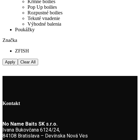
Kŕmne boilies
Pop Up boilies
Rozpustné boilies
Tekuté vnadenie
Výhodné balenia
Poukážky
Značka
ZFISH
Apply
Clear All
Kontakt
No Name Baits SK s.r.o.
Ivana Bukovčana 6124/24,
84108 Bratislava – Devínska Nová Ves