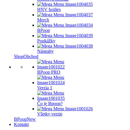
HNV boilies
Merch
BPoop
Poukážky
Nástrahy
Shop
Obchod
BPoop PRO
Verzia 1
Čo je Bpoop?
Všetky verzie
BPoop
New
Kontakt