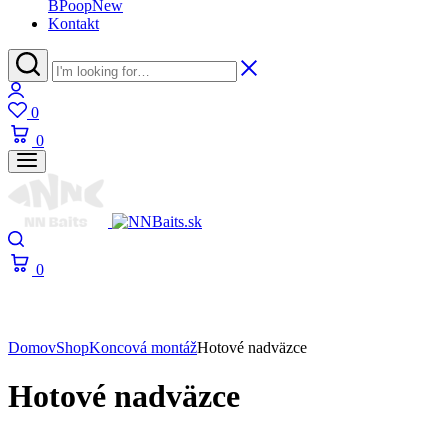
BPoop
New
Kontakt
0
0
0
Domov
Shop
Koncová montáž
Hotové nadväzce
Hotové nadväzce