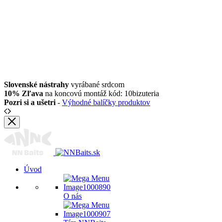
Slovenské nástrahy
vyrábané srdcom
10% Zľava
na koncovú montáž kód: 10bizuteria
Pozri si a ušetri
-
Výhodné balíčky produktov
Úvod
O nás