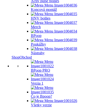
Activ pulse boilies
Koncová montáž
HNV boilies
Merch
BPoop
Poukážky
Nástrahy
Shop
Obchod
BPoop PRO
Verzia 1
Čo je Bpoop?
Všetky verzie