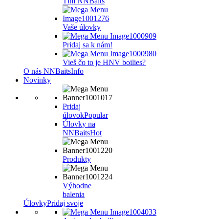
Tím NNBaits
Vaše úlovky
Pridaj sa k nám!
Vieš čo to je HNV boilies?
O nás NNBaits
Info
Novinky
Pridaj
úlovok
Popular
Úlovky na
NNBaits
Hot
Produkty
Výhodne
balenia
Úlovky
Pridaj svoje