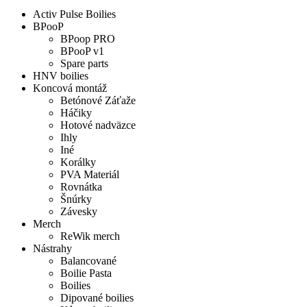
Activ Pulse Boilies
BPooP
BPoop PRO
BPooP v1
Spare parts
HNV boilies
Koncová montáž
Betónové Záťaže
Háčiky
Hotové nadväzce
Ihly
Iné
Korálky
PVA Materiál
Rovnátka
Šnúrky
Závesky
Merch
ReWik merch
Nástrahy
Balancované
Boilie Pasta
Boilies
Dipované boilies