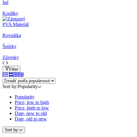
Iné
Korálky
PVA Materiál
Rovnátka
Šnúrky
Závesky
Filter
Sort by:
Popularity
Popularity
Price, low to high
Price, high to low
Date, new to old
Date, old to new
Sort by: