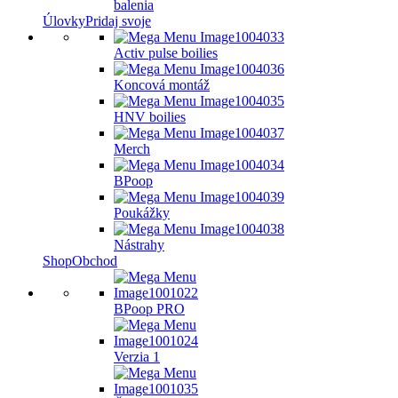
balenia
Úlovky
Pridaj svoje
Activ pulse boilies
Koncová montáž
HNV boilies
Merch
BPoop
Poukážky
Nástrahy
Shop
Obchod
BPoop PRO
Verzia 1