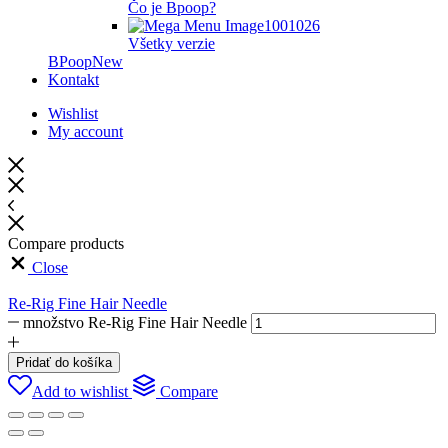
Čo je Bpoop?
Všetky verzie
BPoop
New
Kontakt
Wishlist
My account
Compare products
Close
Re-Rig Fine Hair Needle
množstvo Re-Rig Fine Hair Needle
Pridať do košíka
Add to wishlist
Compare