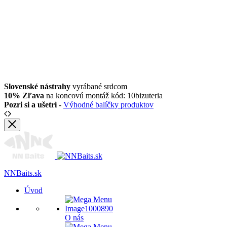
Slovenské nástrahy
vyrábané srdcom
10% Zľava
na koncovú montáž kód: 10bizuteria
Pozri si a ušetri
-
Výhodné balíčky produktov
NNBaits.sk
Úvod
O nás