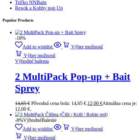
Tričko NNBaits
Rewik a Kobby pop Up
Popular Products
-18%
Add to wishlist
Výber možností
Výber možností
Výhodné balenia
2 MultiPack Pop-up + Bait
Sprey
14,65
€
Pôvodná cena bola: 14,65 €.
12,00
€
Aktuálna cena je:
12,00 €.
-8%
Výhodné
Balenie
Add to wishlist
Výber možností
Výber možností