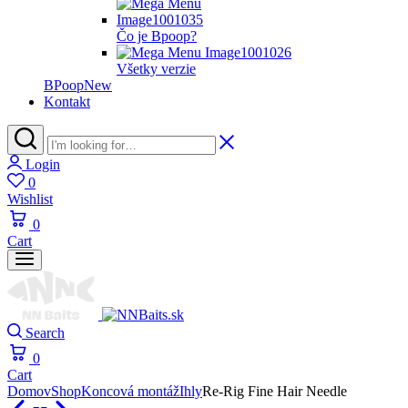
Čo je Bpoop?
Všetky verzie
BPoop
New
Kontakt
Login
0
Wishlist
0
Cart
Search
0
Cart
Domov
Shop
Koncová montáž
Ihly
Re-Rig Fine Hair Needle