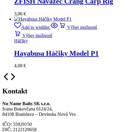
ZFISH Návazec Crang Carp Rig
3,06
€
Add to wishlist
Výber možností
Výber možností
Háčiky
Hayabusa Háčiky Model P1
4,08
€
Kontakt
No Name Baits SK s.r.o.
Ivana Bukovčana 6124/24,
84108 Bratislava – Devínska Nová Ves
IČO: 55929150
DIČ: 2122129658