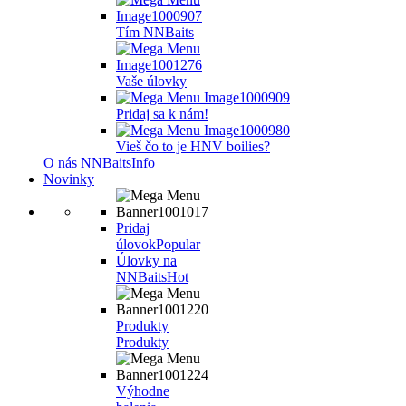
Tím NNBaits
Vaše úlovky
Pridaj sa k nám!
Vieš čo to je HNV boilies?
O nás NNBaits
Info
Novinky
Pridaj
úlovok
Popular
Úlovky na
NNBaits
Hot
Produkty
Produkty
Výhodne