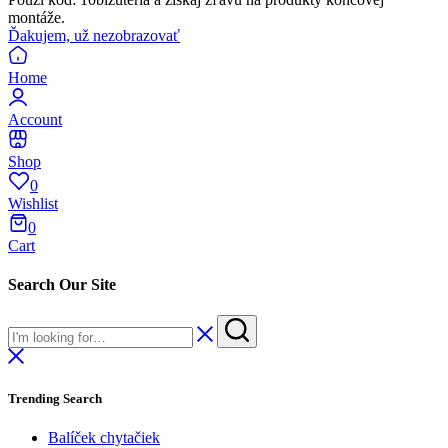
montáže.
Ďakujem, už nezobrazovať
Home
Account
Shop
0
Wishlist
0
Cart
Search Our Site
Trending Search
Balíček chytačiek