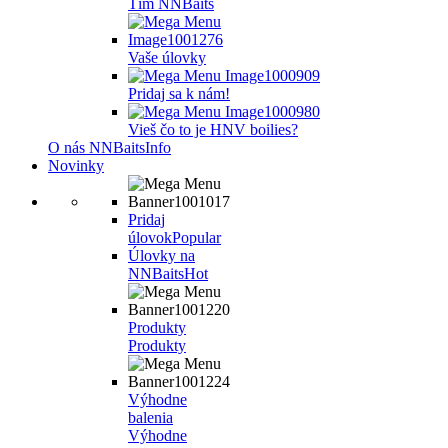
Tím NNBaits
Vaše úlovky
Pridaj sa k nám!
Vieš čo to je HNV boilies?
O nás NNBaits
Info
Novinky
Pridaj
úlovok
Popular
Úlovky na
NNBaits
Hot
Produkty
Produkty
Výhodne
balenia
Výhodne