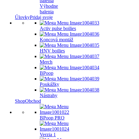
balenia
Výhodne
balenia
Úlovky
Pridaj svoje
Activ pulse boilies
Koncová montáž
HNV boilies
Merch
BPoop
Poukážky
Nástrahy
Shop
Obchod
BPoop PRO
Verzia 1