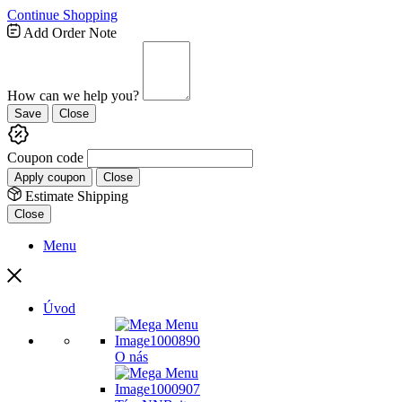
Continue Shopping
Add Order Note
How can we help you?
Save
Close
Coupon code
Apply coupon
Close
Estimate Shipping
Close
Menu
Úvod
O nás