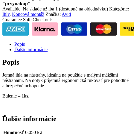
"prvynakup"
Available:
Na sklade už iba 1 (dostupné na objednávku)
Kategórie:
Ihly
,
Koncová montáž
Značka:
Avid
Guarantee Safe Checkout:
Popis
Ďalšie informácie
Popis
Jemná ihla na nástrahy, ideálna na použitie s malými mäkšími
nástrahami. Na dotyk príjemná ergonomická rukoväť pre pohodlné
a bezpečné uchopenie.
Balenie – 1ks.
Ďalšie informácie
Hmotnosť
0,050 kg