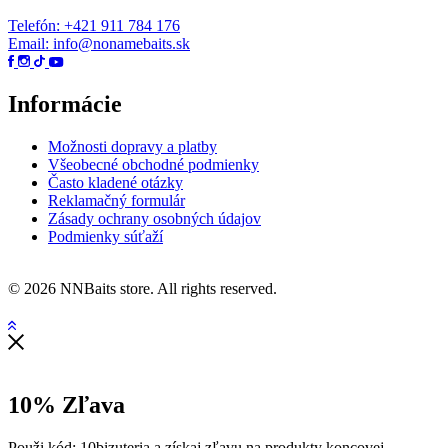
Telefón: +421 911 784 176
Email: info@nonamebaits.sk
Informácie
Možnosti dopravy a platby
Všeobecné obchodné podmienky
Často kladené otázky
Reklamačný formulár
Zásady ochrany osobných údajov
Podmienky súťaží
© 2026 NNBaits store. All rights reserved.
10% Zľava
Použi kód: 10bizuteria a získaj zľavu na produkty koncovej