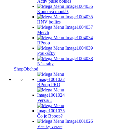
Activ pulse boilies
Koncová montáž
HNV boilies
Merch
BPoop
Poukážky
Nástrahy
Shop
Obchod
BPoop PRO
Verzia 1
Čo je Bpoop?
Všetky verzie