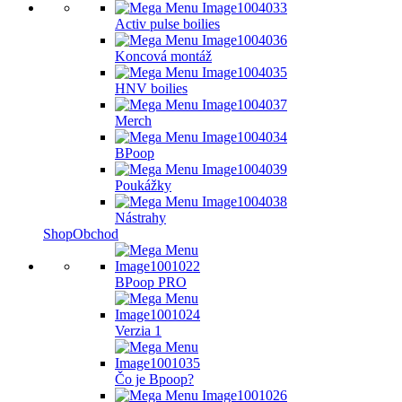
Activ pulse boilies
Koncová montáž
HNV boilies
Merch
BPoop
Poukážky
Nástrahy
Shop
Obchod
BPoop PRO
Verzia 1
Čo je Bpoop?