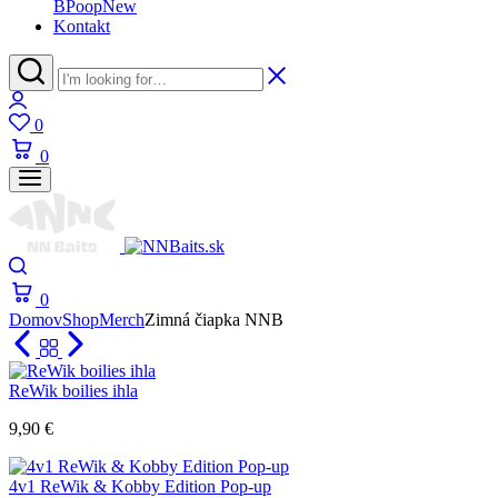
BPoop
New
Kontakt
0
0
0
Domov
Shop
Merch
Zimná čiapka NNB
ReWik boilies ihla
9,90
€
4v1 ReWik & Kobby Edition Pop-up