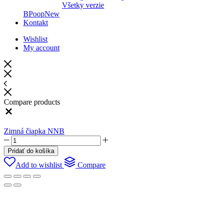
Všetky verzie
BPoop
New
Kontakt
Wishlist
My account
Compare products
Zimná čiapka NNB
Pridať do košíka
Add to wishlist
Compare