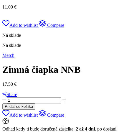
11,00
€
Add to wishlist
Compare
Na sklade
Na sklade
Merch
Zimná čiapka NNB
17,50
€
Share
Pridať do košíka
Add to wishlist
Compare
Odhad kedy ti bude doručená zásielka:
2 až 4 dni.
po doslaní.