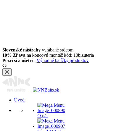
Slovenské nástrahy
vyrábané srdcom
10% Zľava
na koncovú montáž kód: 10bizuteria
Pozri si a ušetri
-
Výhodné balíčky produktov
Úvod
O nás