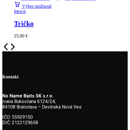
Výber možností
Merch
Tričko
25,00
€
Kontakt
No Name Baits SK s.r.o.
Ivana Bukovčana 6124/24,
84108 Bratislava – Devínska Nová Ves
IČO: 55929150
DIČ: 2122129658