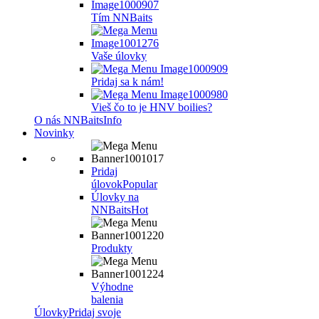
Tím NNBaits
Vaše úlovky
Pridaj sa k nám!
Vieš čo to je HNV boilies?
O nás NNBaits
Info
Novinky
Pridaj
úlovok
Popular
Úlovky na
NNBaits
Hot
Produkty
Výhodne
balenia
Úlovky
Pridaj svoje