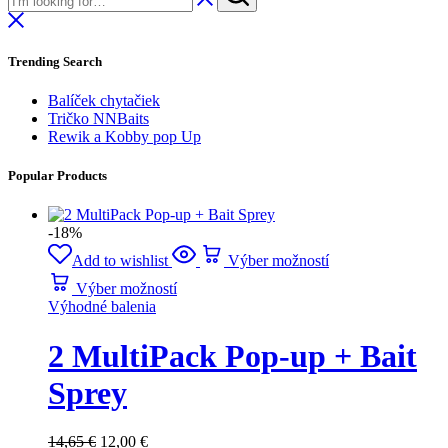
Trending Search
Balíček chytačiek
Tričko NNBaits
Rewik a Kobby pop Up
Popular Products
-18%
Add to wishlist
Výber možností
Výber možností
Výhodné balenia
2 MultiPack Pop-up + Bait
Sprey
14,65
€
12,00
€