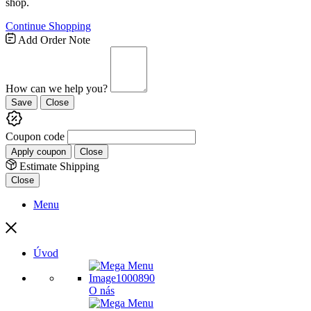
shop.
Continue Shopping
Add Order Note
How can we help you?
Save
Close
Coupon code
Apply coupon
Close
Estimate Shipping
Close
Menu
Úvod
O nás