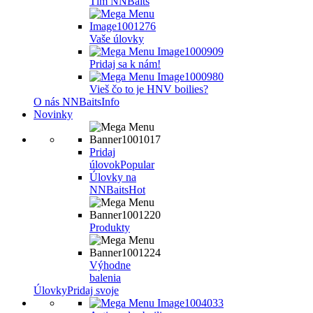
Tím NNBaits
Vaše úlovky
Pridaj sa k nám!
Vieš čo to je HNV boilies?
O nás NNBaits
Info
Novinky
Pridaj
úlovok
Popular
Úlovky na
NNBaits
Hot
Produkty
Výhodne
balenia
Úlovky
Pridaj svoje